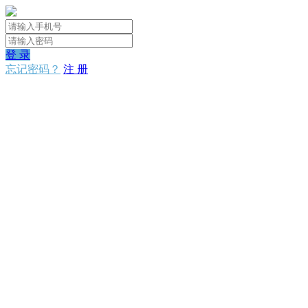
登 录
忘记密码？
注 册